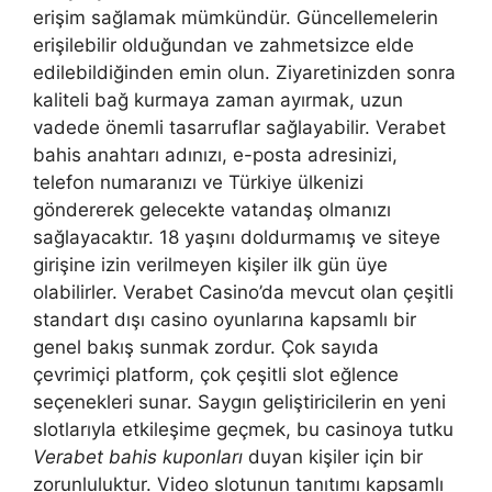
erişim sağlamak mümkündür. Güncellemelerin
erişilebilir olduğundan ve zahmetsizce elde
edilebildiğinden emin olun. Ziyaretinizden sonra
kaliteli bağ kurmaya zaman ayırmak, uzun
vadede önemli tasarruflar sağlayabilir. Verabet
bahis anahtarı adınızı, e-posta adresinizi,
telefon numaranızı ve Türkiye ülkenizi
göndererek gelecekte vatandaş olmanızı
sağlayacaktır. 18 yaşını doldurmamış ve siteye
girişine izin verilmeyen kişiler ilk gün üye
olabilirler. Verabet Casino’da mevcut olan çeşitli
standart dışı casino oyunlarına kapsamlı bir
genel bakış sunmak zordur. Çok sayıda
çevrimiçi platform, çok çeşitli slot eğlence
seçenekleri sunar. Saygın geliştiricilerin en yeni
slotlarıyla etkileşime geçmek, bu casinoya tutku
Verabet bahis kuponları
duyan kişiler için bir
zorunluluktur. Video slotunun tanıtımı kapsamlı