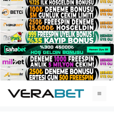
İçeriğe
atla
Menü