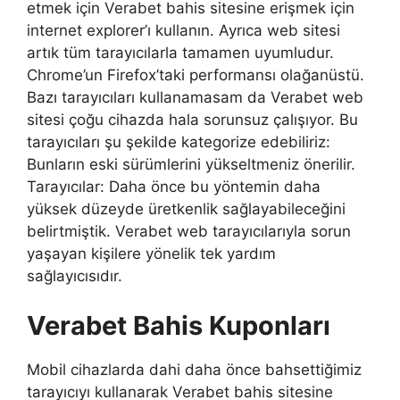
etmek için Verabet bahis sitesine erişmek için
internet explorer’ı kullanın. Ayrıca web sitesi
artık tüm tarayıcılarla tamamen uyumludur.
Chrome’un Firefox’taki performansı olağanüstü.
Bazı tarayıcıları kullanamasam da Verabet web
sitesi çoğu cihazda hala sorunsuz çalışıyor. Bu
tarayıcıları şu şekilde kategorize edebiliriz:
Bunların eski sürümlerini yükseltmeniz önerilir.
Tarayıcılar: Daha önce bu yöntemin daha
yüksek düzeyde üretkenlik sağlayabileceğini
belirtmiştik. Verabet web tarayıcılarıyla sorun
yaşayan kişilere yönelik tek yardım
sağlayıcısıdır.
Verabet Bahis Kuponları
Mobil cihazlarda dahi daha önce bahsettiğimiz
tarayıcıyı kullanarak Verabet bahis sitesine