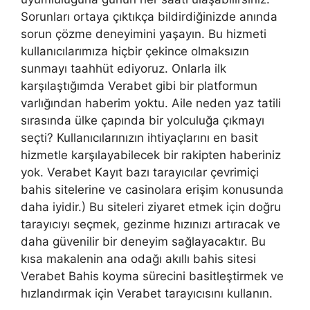
Sorunları ortaya çıktıkça bildirdiğinizde anında
sorun çözme deneyimini yaşayın. Bu hizmeti
kullanıcılarımıza hiçbir çekince olmaksızın
sunmayı taahhüt ediyoruz. Onlarla ilk
karşılaştığımda Verabet gibi bir platformun
varlığından haberim yoktu. Aile neden yaz tatili
sırasında ülke çapında bir yolculuğa çıkmayı
seçti? Kullanıcılarınızın ihtiyaçlarını en basit
hizmetle karşılayabilecek bir rakipten haberiniz
yok. Verabet Kayıt bazı tarayıcılar çevrimiçi
bahis sitelerine ve casinolara erişim konusunda
daha iyidir.) Bu siteleri ziyaret etmek için doğru
tarayıcıyı seçmek, gezinme hızınızı artıracak ve
daha güvenilir bir deneyim sağlayacaktır. Bu
kısa makalenin ana odağı akıllı bahis sitesi
Verabet Bahis koyma sürecini basitleştirmek ve
hızlandırmak için Verabet tarayıcısını kullanın.