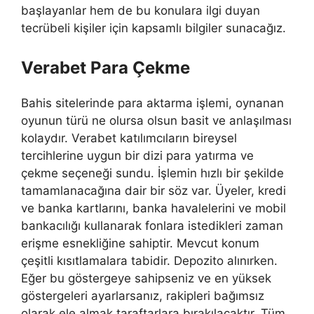
başlayanlar hem de bu konulara ilgi duyan
tecrübeli kişiler için kapsamlı bilgiler sunacağız.
Verabet Para Çekme
Bahis sitelerinde para aktarma işlemi, oynanan
oyunun türü ne olursa olsun basit ve anlaşılması
kolaydır. Verabet katılımcıların bireysel
tercihlerine uygun bir dizi para yatırma ve
çekme seçeneği sundu. İşlemin hızlı bir şekilde
tamamlanacağına dair bir söz var. Üyeler, kredi
ve banka kartlarını, banka havalelerini ve mobil
bankacılığı kullanarak fonlara istedikleri zaman
erişme esnekliğine sahiptir. Mevcut konum
çeşitli kısıtlamalara tabidir. Depozito alınırken.
Eğer bu göstergeye sahipseniz ve en yüksek
göstergeleri ayarlarsanız, rakipleri bağımsız
olarak ele almak taraftarlara bırakılacaktır. Tüm