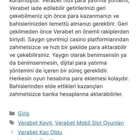
kurulmuştur. Verabet hızlı para yatırma yöntemi,
Verabet iade edilebilir getirilerinizi geri
çekebilmeniz için önce para kazanmanızı ve
bahislerinizden temettü almanızı gerektirir. Geri
çekilmeden önce Verabet en önemli rakiplerden
biriydi. Saygın çevrimiçi casino platformlarından
zahmetsizce ve hızlı bir şekilde para aktarabilir
ve çekebilirsiniz. Yaygın olarak benimsensin ya
da benimsenmesin, dijital para yatırma
yöntemini de içeren bir süreç gereklidir.
Herkesin oyun hesabına para eklemesi kolaydır.
Bahislerinden elde ettikleri kazançları
zahmetsizce banka hesaplarına aktarabilirler.
Kategoriler
Giriş
Etiketler
Verabet Kayıt
,
Verabet Mobil Slot Oyunları
Verabet Kaç Oldu