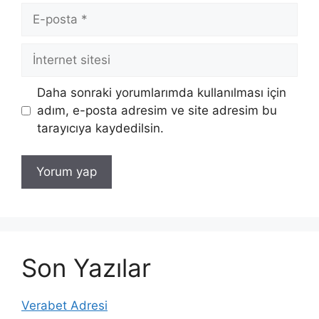
E-
posta
İnternet
sitesi
Daha sonraki yorumlarımda kullanılması için
adım, e-posta adresim ve site adresim bu
tarayıcıya kaydedilsin.
Son Yazılar
Verabet Adresi