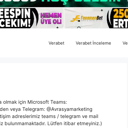
Verabet
Verabet İnceleme
Ve
 olmak için Microsoft Teams:
den veya Telegram: @Avrasyamarketing
letişim adreslerimiz teams / telegram ve mail
miz bulunmamaktadır. Lütfen itibar etmeyiniz.)