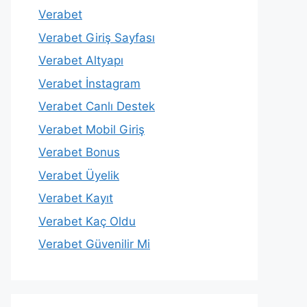
Verabet
Verabet Giriş Sayfası
Verabet Altyapı
Verabet İnstagram
Verabet Canlı Destek
Verabet Mobil Giriş
Verabet Bonus
Verabet Üyelik
Verabet Kayıt
Verabet Kaç Oldu
Verabet Güvenilir Mi