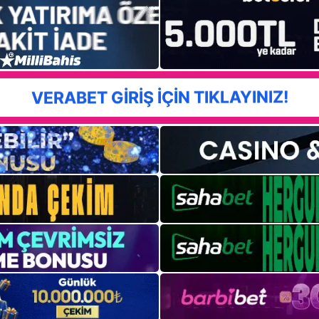
VERABET GİRİŞ İÇİN TIKLAYINIZ!