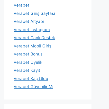
Verabet
Verabet Giriş Sayfası
Verabet Altyapı
Verabet İnstagram
Verabet Canlı Destek
Verabet Mobil Giriş
Verabet Bonus
Verabet Üyelik
Verabet Kayıt
Verabet Kaç Oldu
Verabet Güvenilir Mi