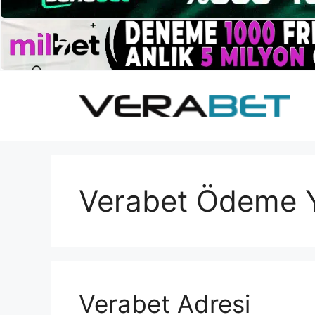
İçeriğe
atla
Verabet Ödeme 
Verabet Adresi